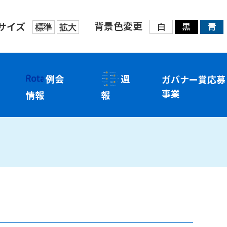
背景色変更
サイズ
標準
拡大
白
黒
青
例会
週
ガバナー賞応募
事業
情報
報