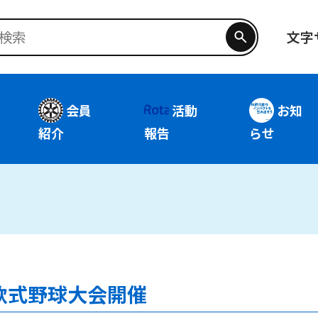
文字
会員
活動
お知
紹介
報告
らせ
軟式野球大会開催