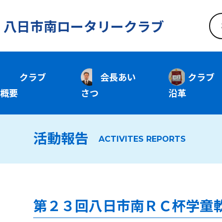
八日市南ロータリークラブ
クラブ
会長あい
クラブ
概要
さつ
沿革
活動報告
ACTIVITES REPORTS
第２３回八日市南ＲＣ杯学童