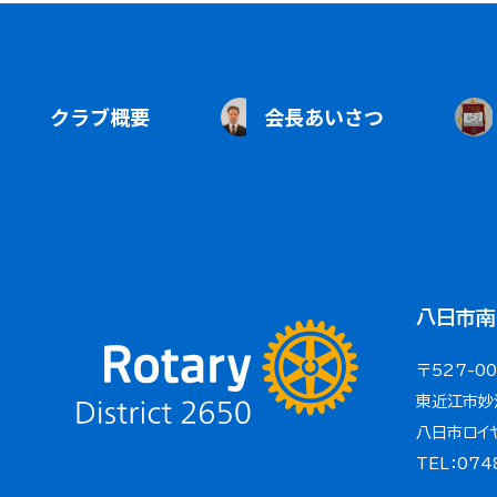
クラブ概要
会長あいさつ
八日市南
〒527-0
東近江市妙
八日市ロイ
TEL：074