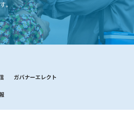
す。
信
ガバナーエレクト
報