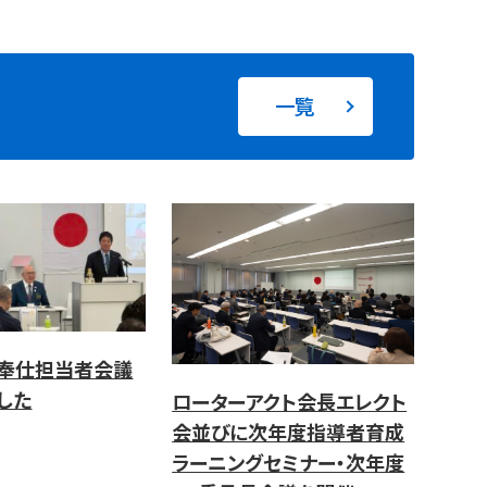
一覧
奉仕担当者会議
した
ローターアクト会長エレクト
会並びに次年度指導者育成
ラーニングセミナー・次年度