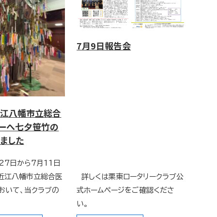
7月9日報告会
近江八幡市立総合
ーへ七夕笹竹の
ました
27日から7月11日
近江八幡市立総合医
詳しくは栗東ロータリークラブ公
おいて、当クラブの
式ホームページをご確認くださ
い。