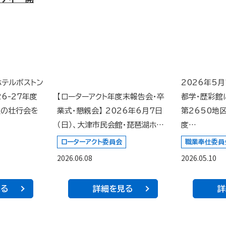
ホテルボストン
2026年5
6-27年度
【ローターアクト年度末報告会・卒
都学・歴彩館
生の壮行会を
業式・懇親会】 2026年6月7日
第2650地区
（日）、大津市民会館・琵琶湖ホ…
度…
ローターアクト委員会
職業奉仕委員
2026.06.08
2026.05.10
見る
詳細を見る
詳