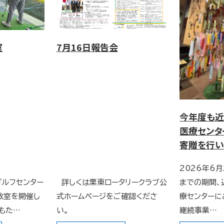
7月16日報告会
室
今年度も
医療センタ
寄贈を行い
2026年6月
ゴルフセンター
詳しくは栗東ロータリークラブ公
までの期間、
教室を開催し
式ホームページをご確認くださ
療センターに
どもた…
い。
継続事業…