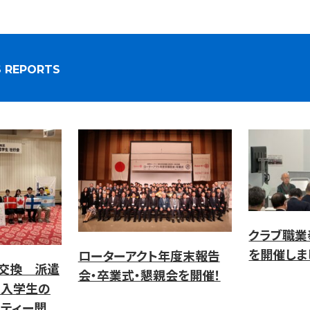
S REPORTS
クラブ職業
を開催しま
ローターアクト年度末報告
年交換 派遣
会・卒業式・懇親会を開催！
受入学生の
ティー開