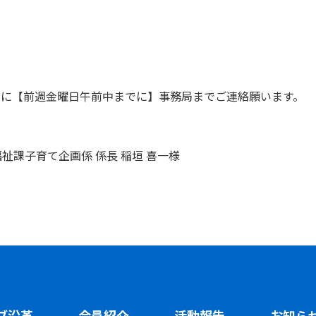
前に【前週金曜日午前中までに】事務局までご連絡願います。
課子育て企画係 係長 稲垣 喜一様
ブ沿革
会員紹介
活動報告
お知ら