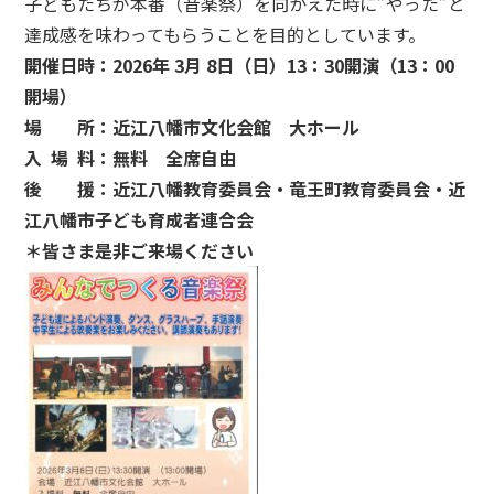
子どもたちが本番（音楽祭）を向かえた時に”やった”と
達成感を味わってもらうことを目的としています。
開催日時：2026年 3月 8日（日）13：30開演（13：00
開場）
場 所：近江八幡市文化会館 大ホール
入 場 料：無料 全席自由
後 援：近江八幡教育委員会・竜王町教育委員会・近
江八幡市子ども育成者連合会
＊皆さま是非ご来場ください