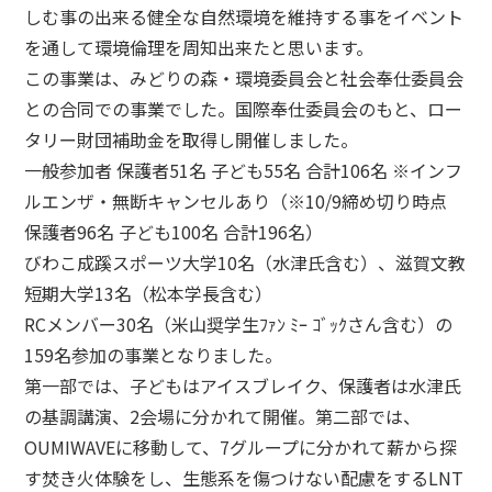
しむ事の出来る健全な自然環境を維持する事をイベント
を通して環境倫理を周知出来たと思います。
この事業は、みどりの森・環境委員会と社会奉仕委員会
との合同での事業でした。国際奉仕委員会のもと、ロー
タリー財団補助金を取得し開催しました。
一般参加者 保護者51名 子ども55名 合計106名 ※インフ
ルエンザ・無断キャンセルあり（※10/9締め切り時点
保護者96名 子ども100名 合計196名）
びわこ成蹊スポーツ大学10名（水津氏含む）、滋賀文教
短期大学13名（松本学長含む）
RCメンバー30名（米山奨学生ﾌｧﾝ ﾐｰ ｺﾞｯｸさん含む）の
159名参加の事業となりました。
第一部では、子どもはアイスブレイク、保護者は水津氏
の基調講演、2会場に分かれて開催。第二部では、
OUMIWAVEに移動して、7グループに分かれて薪から探
す焚き火体験をし、生態系を傷つけない配慮をするLNT