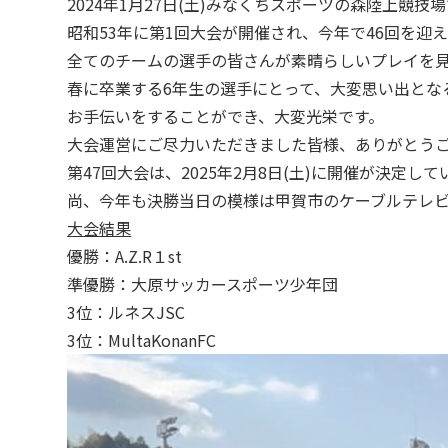
2024年1月27日(土)みなくちスポーツの森陸上
昭和53年に第1回大会が開催され、今年で46回を迎
全てのチームの選手の皆さんが素晴らしいプレイを見せ
春に卒業する6年生の選手にとって、大変思い出とな
お手伝いをすることができ、大変光栄です。
大会運営にご尽力いただきました皆様、ありがとう
第47回大会は、2025年2月8日(土)に開催が決定して
尚、今年も決勝当日の模様は甲賀市のケーブルテレ
大会結果
優勝：A.Z.R１st
準優勝：大原サッカースポーツ少年団
3位：ルネスJSC
3位：MultaKonanFC