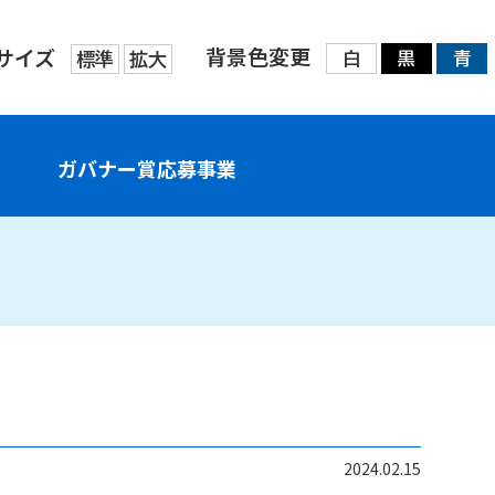
背景色変更
サイズ
標準
拡大
白
黒
青
ガバナー賞応募事業
2024.02.15