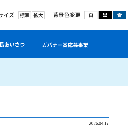
背景色変更
サイズ
標準
拡大
白
黒
青
長あいさつ
ガバナー賞応募事業
2026.04.17