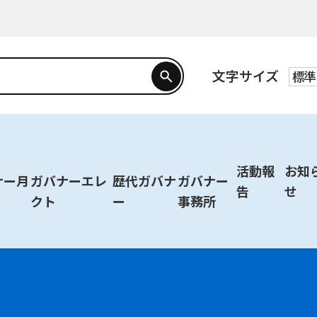
文字サイズ
標準
活動報
お知
ナー月
ガバナーエレ
歴代ガバナ
ガバナー
告
せ
クト
ー
事務所