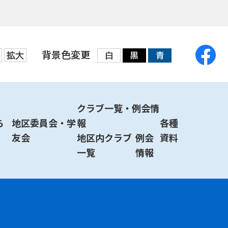
背景色変更
拡大
白
黒
青
クラブ一覧・例会情
ら
地区委員会・学
報
各種
友会
地区内クラブ
例会
資料
一覧
情報