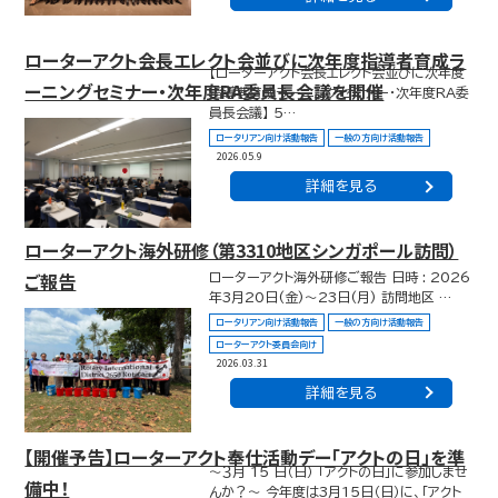
ローターアクト会長エレクト会並びに次年度指導者育成ラ
【ローターアクト会長エレクト会並びに次年度
ーニングセミナー・次年度RA委員長会議を開催
指導者育成ラーニングセミナー・次年度RA委
員長会議】 5…
ロータリアン向け活動報告
一般の方向け活動報告
2026.05.9
詳細を見る
ローターアクト海外研修（第3310地区シンガポール訪問）
ご報告
ローターアクト海外研修ご報告 日時 : 2026
年3月20日(金)〜23日(月) 訪問地区 …
ロータリアン向け活動報告
一般の方向け活動報告
ローターアクト委員会向け
2026.03.31
詳細を見る
【開催予告】ローターアクト奉仕活動デー「アクトの日」を準
～３月 15 日（日） 「アクトの日」に参加しませ
備中！
んか？～ 今年度は3月15日（日）に、「アクト