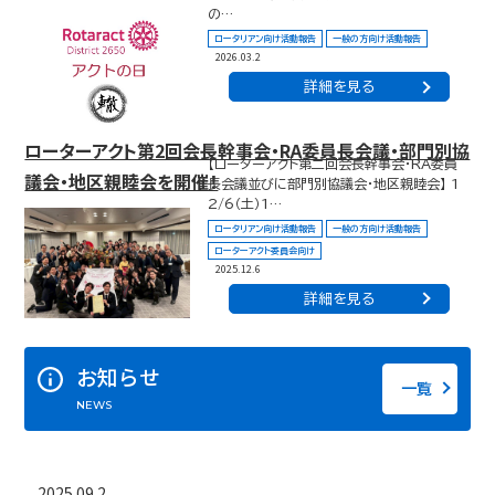
の…
ロータリアン向け活動報告
一般の方向け活動報告
2026.03.2
詳細を見る
ローターアクト第2回会長幹事会・RA委員長会議・部門別協
【ローターアクト第二回会長幹事会・RA委員
議会・地区親睦会を開催！
長会議並びに部門別協議会・地区親睦会】 1
2/6（土）1…
ロータリアン向け活動報告
一般の方向け活動報告
ローターアクト委員会向け
2025.12.6
詳細を見る
お知らせ
一覧
NEWS
2025.09.2