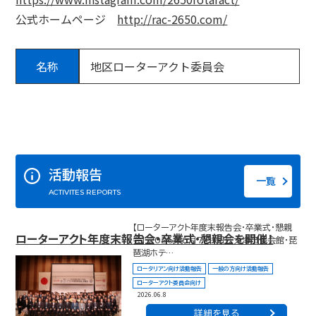
公式ホームページ
http://rac-2650.com/
名称
地区ローターアクト委員会
活動報告
一覧
ACTIVITES REPORTS
【ローターアクト年度末報告会・卒業式・懇親
ローターアクト年度末報告会・卒業式・懇親会を開催！
会】 2026年6月7日（日）、大津市民会館・琵
琶湖ホテ…
ロータリアン向け活動報告
一般の方向け活動報告
ローターアクト委員会向け
2026.06.8
詳細を見る