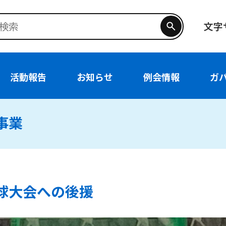
文字
活動報告
お知らせ
例会情報
ガ
募事業
球大会への後援