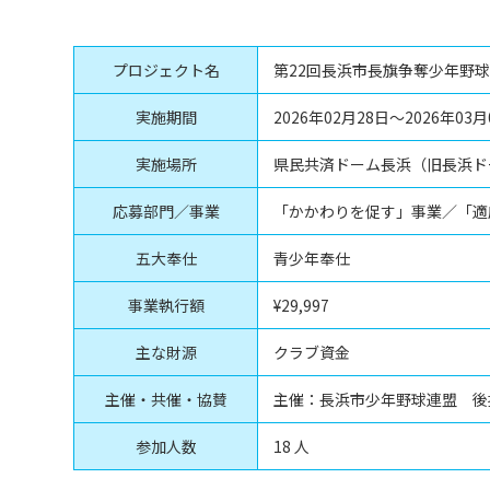
プロジェクト名
第22回長浜市長旗争奪少年野
実施期間
2026年02月28日〜2026年03月
実施場所
県民共済ドーム長浜（旧長浜ド
応募部門／事業
「かかわりを促す」事業／「適
五大奉仕
青少年奉仕
事業執行額
¥29,997
主な財源
クラブ資金
主催・共催・協賛
主催：長浜市少年野球連盟 後
参加人数
18 人