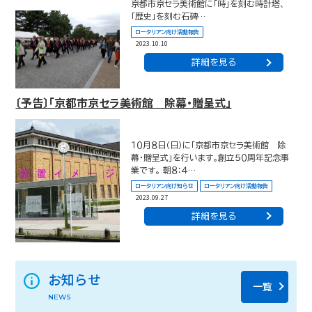
京都市京セラ美術館に「時」を刻む時計塔、
「歴史」を刻む石碑…
ロータリアン向け活動報告
2023.10.10
詳細を見る
〔予告〕「京都市京セラ美術館 除幕・贈呈式」
１０月８日（日）に「京都市京セラ美術館 除
幕・贈呈式」を行います。創立５０周年記念事
業です。 朝８：４…
ロータリアン向け知らせ
ロータリアン向け活動報告
2023.09.27
詳細を見る
お知らせ
一覧
NEWS