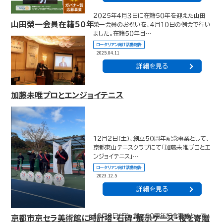
２０２５年４月３日に在籍５０年を迎えた山田
山田榮一会員在籍５０年
榮一会員のお祝いを、４月１０日の例会で行い
ました。在籍５０年目…
ロータリアン向け活動報告
2025.04.11
詳細を見る
加藤未唯プロとエンジョイテニス
１２月２日（土）、創立５０周年記念事業として、
京都東山テニスクラブにて「加藤未唯プロとエ
ンジョイテニス」…
ロータリアン向け活動報告
2023.12.5
詳細を見る
京都市京セラ美術館に時計塔・石碑・展示ケース・桜を寄贈
１０月８日（日）、創立５０周年記念事業として、