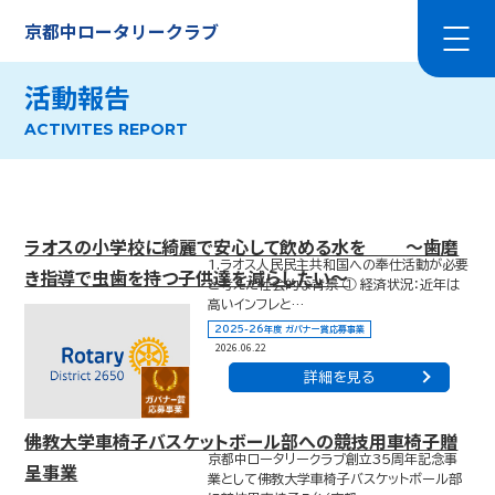
京都中ロータリークラブ
活動報告
ACTIVITES REPORT
ラオスの小学校に綺麗で安心して飲める水を ～歯磨
1.ラオス人民民主共和国への奉仕活動が必要
き指導で虫歯を持つ子供達を減らしたい～
と考えた社会的な背景 ① 経済状況：近年は
高いインフレと…
2025-26年度 ガバナー賞応募事業
2026.06.22
詳細を見る
佛教大学車椅子バスケットボール部への競技用車椅子贈
京都中ロータリークラブ創立35周年記念事
呈事業
業として佛教大学車椅子バスケットボール部